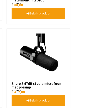
instrumentmicrofoon
Nu voor
€
88,00
Bekijk product
Shure SM7dB studio microfoon
met preamp
Nu voor
€
412,00
Bekijk product