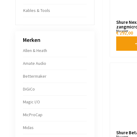
Kables & Tools
Shure Ne
zangmicro
Nu voor
€
292,00
Merken
Allen & Heath
Amate Audio
Bettermaker
DiGiCo
Magic I/O
MicProCap
Midas
Shure Bet
Nu voor