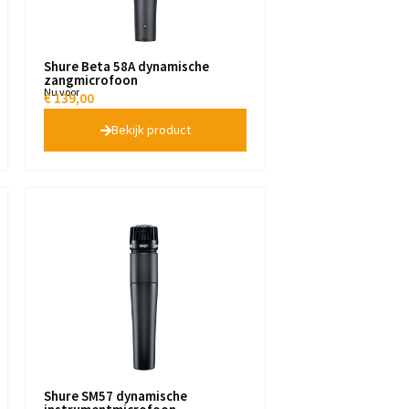
Shure Beta 58A dynamische
zangmicrofoon
Nu voor
€
139,00
Bekijk product
Shure SM57 dynamische