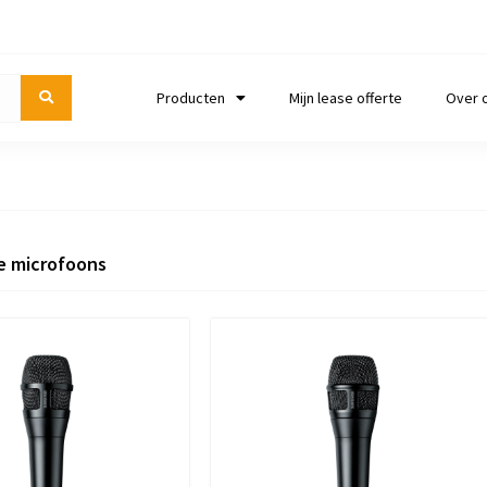
Producten
Mijn lease offerte
Over 
e microfoons