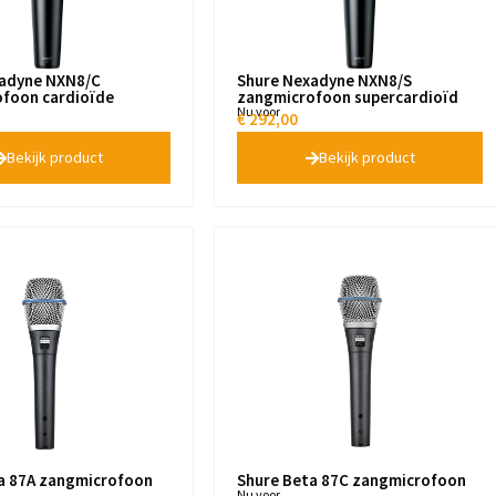
xadyne NXN8/C
Shure Nexadyne NXN8/S
foon cardioïde
zangmicrofoon supercardioïd
Nu voor
€
292,00
Bekijk product
Bekijk product
a 87A zangmicrofoon
Shure Beta 87C zangmicrofoon
Nu voor