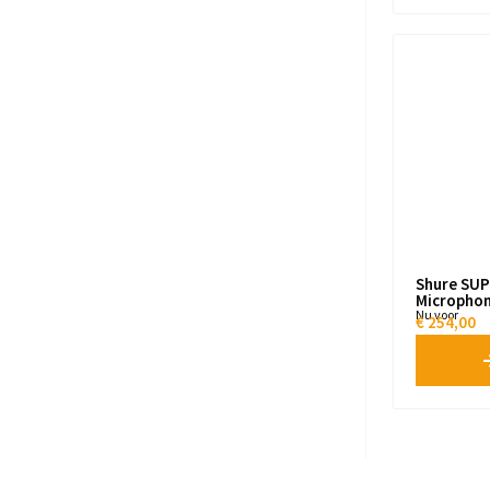
Shure SUP
Micropho
Nu voor
€
254,00