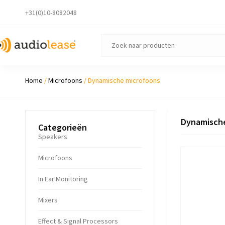
+31(0)10-8082048
Home
/
Microfoons
/ Dynamische microfoons
Dynamisch
Categorieën
Speakers
Microfoons
In Ear Monitoring
Mixers
Ef­fect & Sig­nal Pro­cessors