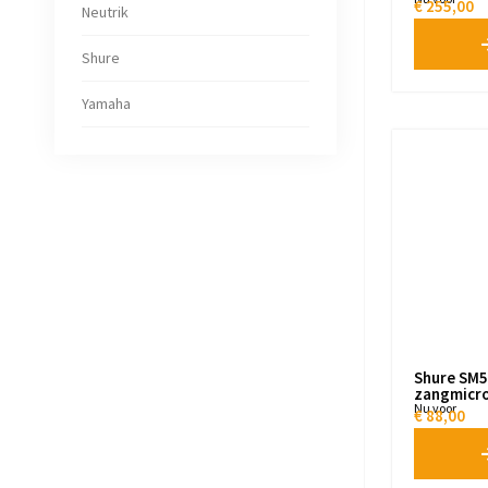
€
255,00
Neutrik
Shure
Yamaha
Shure SM5
zangmicr
Nu voor
€
88,00