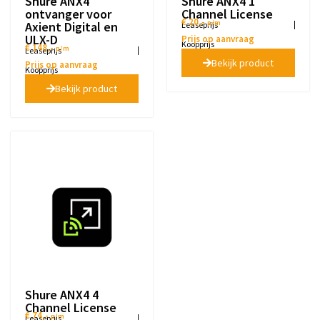
Shure ANX4
Shure ANX4 1
ontvanger voor
Channel License
€ 20,-
p/m
Axient Digital en
Leaseprijs
ULX-D
Prijs op aanvraag
Koopprijs
€ 148,-
p/m
Leaseprijs
Bekijk product
Prijs op aanvraag
Koopprijs
Bekijk product
Shure ANX4 4
Channel License
€ 74,-
p/m
Leaseprijs