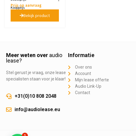
Prijs op aanvraag
Koopprijs
Bekijk product
Meer weten over
audio
Informatie
lease?
Over ons
Stel gerust je vraag, onze lease
Account
specialisten staan voor je klaar!
Mijn lease offerte
Audio Link-Up
Contact
+31(0)10 808 2048
info@audiolease.eu
1