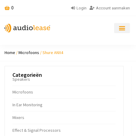
0
Login
Account aanmaken
Home
/
Microfoons
/ Shure ANX4
Categorieën
Speakers
Microfoons
In Ear Monitoring
Mixers
Ef­fect & Sig­nal Pro­cessors