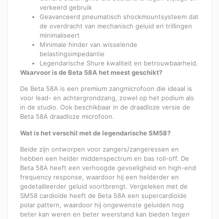
verkeerd gebruik
Geavanceerd pneumatisch shockmountsysteem dat
de overdracht van mechanisch geluid en trillingen
minimaliseert
Minimale hinder van wisselende
belastingsimpedantie
Legendarische Shure kwaliteit en betrouwbaarheid.
Waarvoor is de Beta 58A het meest geschikt?
De Beta 58A is een premium zangmicrofoon die ideaal is
voor lead- en achtergrondzang, zowel op het podium als
in de studio. Ook beschikbaar in de draadloze versie de
Beta 58A draadloze microfoon.
Wat is het verschil met de legendarische SM58?
Beide zijn ontworpen voor zangers/zangeressen en
hebben een helder middenspectrum en bas roll-off. De
Beta 58A heeft een verhoogde gevoeligheid en high-end
frequency response, waardoor hij een helderder en
gedetailleerder geluid voortbrengt. Vergeleken met de
SM58 cardioïde heeft de Beta 58A een supercardioïde
polar pattern, waardoor hij ongewenste geluiden nog
beter kan weren en beter weerstand kan bieden tegen