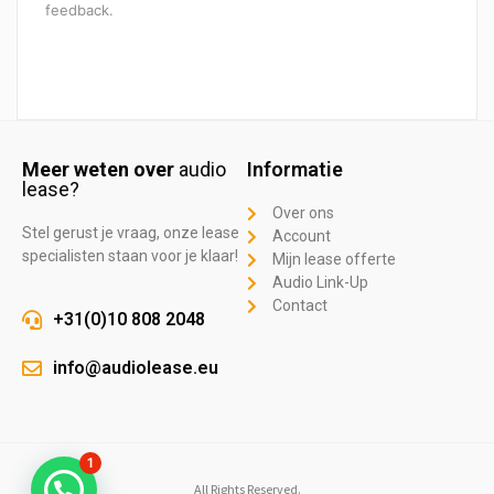
feedback.
Meer weten over
audio
Informatie
lease?
Over ons
Stel gerust je vraag, onze lease
Account
specialisten staan voor je klaar!
Mijn lease offerte
Audio Link-Up
Contact
+31(0)10 808 2048
info@audiolease.eu
1
All Rights Reserved.