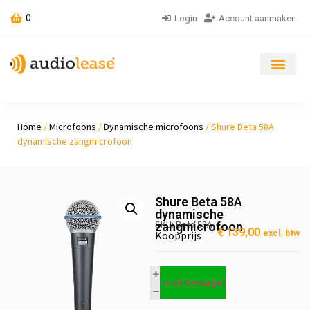
0
Login
Account aanmaken
Home
/
Microfoons
/
Dynamische microfoons
/ Shure Beta 58A
dynamische zangmicrofoon
Shure Beta 58A
dynamische
SKU: Beta 58A
zangmicrofoon
€
139,00
excl. btw
Koopprijs
In winkelwagen