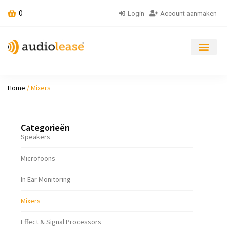
0
Login
Account aanmaken
Home
/ Mixers
Categorieën
Speakers
Microfoons
In Ear Monitoring
Mixers
Ef­fect & Sig­nal Pro­cessors