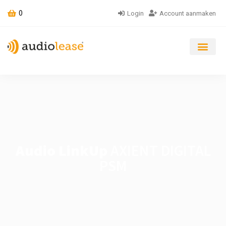
0
Login
Account aanmaken
Audio LinkUp
AXIENT DIGITAL
PSM