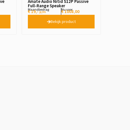
ive
Amate Audio Nítid S12P Passive
Full-Range Speaker
Maandbedrag
Nu voor
€ 19,-
€
1008,00
p/m
Bekijk product