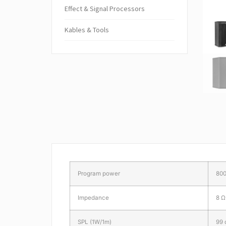
Ef­fect & Sig­nal Pro­cessors
Kables & Tools
Program power
80
Impedance
8 Ω
SPL (1W/1m)
99 