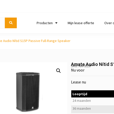
Producten
Mijn lease offerte
Over 
e Audio Nítid S15P Passive Full-Range Speaker
Amate Audio Nítid S
SKU: AM-S15P
Nu voor
Lease nu
Looptijd
24 maanden
36 maanden