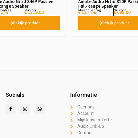
 Audio Nítid S46P Passive
Amate Audio Nítid S10P Pass
Range Speaker
Full-Range Speaker
bedrag
Nu voor
Maandbedrag
Nu voor
-
€
1319,00
€ 13,-
€
695,00
p/m
p/m
Bekijk product
Bekijk product
Socials
Informatie
Over ons
Account
Mijn lease offerte
Audio Link-Up
Contact