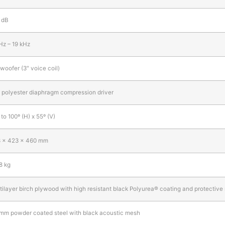
 dB
Hz – 19 kHz
 woofer (3″ voice coil)
” polyester diaphragm compression driver
 to 100º (H) x 55º (V)
 x 423 x 460 mm
8 kg
tilayer birch plywood with high resistant black Polyurea® coating and protective 
 mm powder coated steel with black acoustic mesh