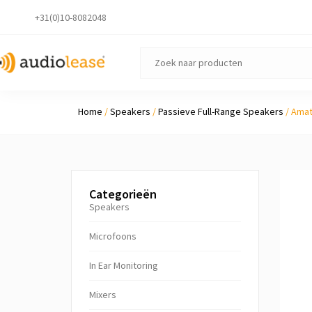
+31(0)10-8082048
Home
/
Speakers
/
Passieve Full-Range Speakers
/ Amat
Categorieën
Speakers
Microfoons
In Ear Monitoring
Mixers