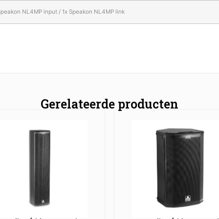
Speakon NL4MP input / 1x Speakon NL4MP link
Gerelateerde producten