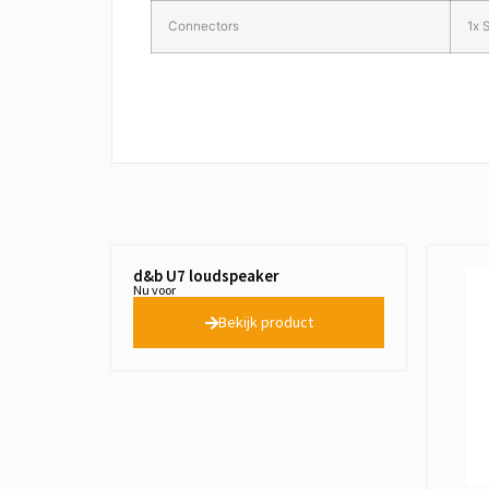
Connectors
1x 
d&b U7 loudspeaker
Nu voor
Bekijk product