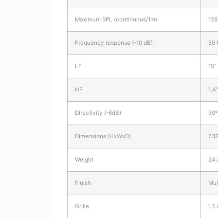
Maximum SPL (continuous/1m)
128
Frequency response (-10 dB)
50 
LF
15″
HF
1.4
Directivity (-6dB)
50º
Dimensions (HxWxD)
733
Weight
24.
Finish
Mul
Grille
1.5