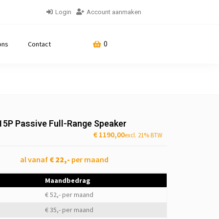
Login
Account aanmaken
0
ons
Contact
15P Passive Full-Range Speaker
€
1190,00
excl. 21% BTW
al vanaf
€ 22,-
per maand
Maandbedrag
€ 52,- per maand
€ 35,- per maand