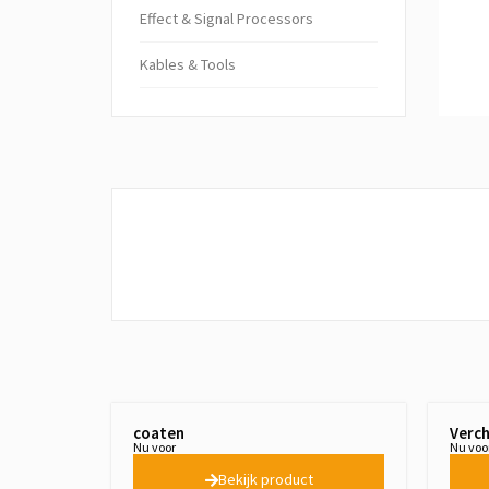
Ef­fect & Sig­nal Pro­cessors
Kables & Tools
coaten
Verc
Nu voor
Nu voo
Bekijk product