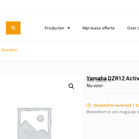
Producten
Mijn lease offerte
Over 
e Speaker
Yamaha DZR12 Activ
SKU: 5009179
Nu voor
Verwachte levertijd 1 
Binnenkort in ons magazijn o