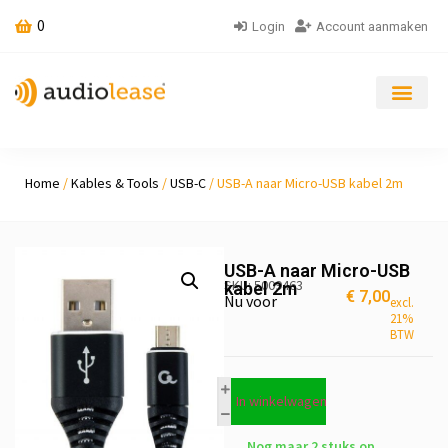
0
Login
Account aanmaken
Home
/
Kables & Tools
/
USB-C
/ USB-A naar Micro-USB kabel 2m
USB-A naar Micro-USB
SKU: 5009463
kabel 2m
€
7,00
Nu voor
excl.
21%
BTW
In winkelwagen
Nog maar 2 stuks op