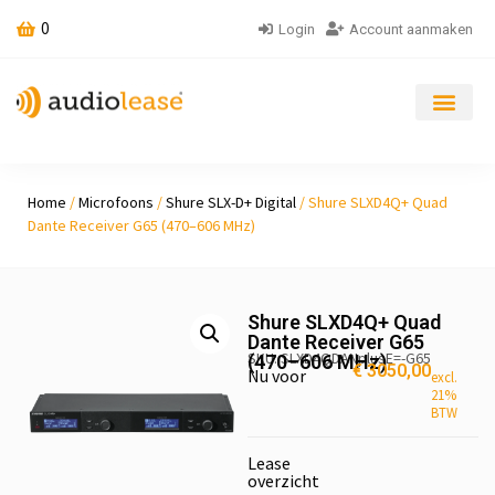
0
Login
Account aanmaken
Home
/
Microfoons
/
Shure SLX-D+ Digital
/ Shure SLXD4Q+ Quad
Dante Receiver G65 (470–606 MHz)
Shure SLXD4Q+ Quad
Dante Receiver G65
SKU: SLXD4QDANplusE=-G65
(470–606 MHz)
€
3050,00
Nu voor
excl.
21%
BTW
Lease
overzicht