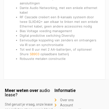
aansluitingen
Dante Audio Networking, met een enkele ethernet
kabel
RF Cascade creëert een 8-kanaals systeem door
twee SLXD4Q+ aan elkaar te linken met een enkele
Ethernet kabel, geen andere accessoires nodig
Bias Voltage voeding management
Digital predictive switching Diversity
Eenvoudige koppeling van zenders en ontvangers
via IR scan en synchronisatie
Tot wel 8 uur met 2 AA-batterijen, of optioneel
Shure
SB903
oplaadbare batterij
Robuuste metalen constructie
Meer weten over
audio
Informatie
lease?
Over ons
Stel gerust je vraag, onze lease
Account