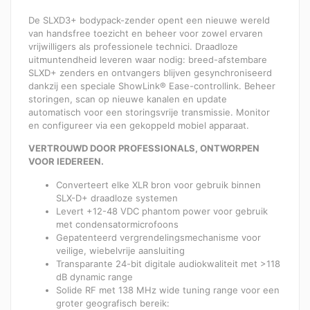
De SLXD3+ bodypack-zender opent een nieuwe wereld
van handsfree toezicht en beheer voor zowel ervaren
vrijwilligers als professionele technici. Draadloze
uitmuntendheid leveren waar nodig: breed-afstembare
SLXD+ zenders en ontvangers blijven gesynchroniseerd
dankzij een speciale ShowLink® Ease-controllink. Beheer
storingen, scan op nieuwe kanalen en update
automatisch voor een storingsvrije transmissie. Monitor
en configureer via een gekoppeld mobiel apparaat.
VERTROUWD DOOR PROFESSIONALS, ONTWORPEN
VOOR IEDEREEN.
Converteert elke XLR bron voor gebruik binnen
SLX-D+ draadloze systemen
Levert +12-48 VDC phantom power voor gebruik
met condensatormicrofoons
Gepatenteerd vergrendelingsmechanisme voor
veilige, wiebelvrije aansluiting
Transparante 24-bit digitale audiokwaliteit met >118
dB dynamic range
Solide RF met 138 MHz wide tuning range voor een
groter geografisch bereik: