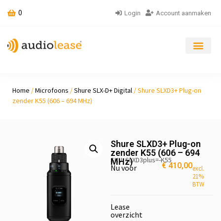
0
Login
Account aanmaken
Home
/
Microfoons
/
Shure SLX-D+ Digital
/ Shure SLXD3+ Plug-on
zender K55 (606 – 694 MHz)
Shure SLXD3+ Plug-on
zender K55 (606 – 694
SKU: SLXD3plus=-K55
MHz)
€
410,00
Nu voor
excl.
21%
BTW
Lease
overzicht