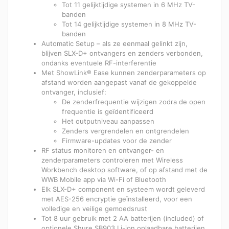
Tot 11 gelijktijdige systemen in 6 MHz TV-
banden
Tot 14 gelijktijdige systemen in 8 MHz TV-
banden
Automatic Setup – als ze eenmaal gelinkt zijn,
blijven SLX-D+ ontvangers en zenders verbonden,
ondanks eventuele RF-interferentie
Met ShowLink® Ease kunnen zenderparameters op
afstand worden aangepast vanaf de gekoppelde
ontvanger, inclusief:
De zenderfrequentie wijzigen zodra de open
frequentie is geïdentificeerd
Het outputniveau aanpassen
Zenders vergrendelen en ontgrendelen
Firmware-updates voor de zender
RF status monitoren en ontvanger- en
zenderparameters controleren met Wireless
Workbench desktop software, of op afstand met de
WWB Mobile app via Wi-Fi of Bluetooth
Elk SLX-D+ component en systeem wordt geleverd
met AES-256 encryptie geïnstalleerd, voor een
volledige en veilige gemoedsrust
Tot 8 uur gebruik met 2 AA batterijen (included) of
optionele Shure SB903 Li-ion oplaadbare batterijen