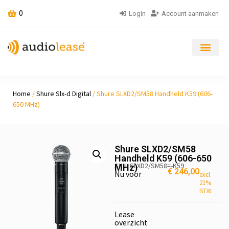
0
Login
Account aanmaken
Home
/
Shure Slx-d Digital
/ Shure SLXD2/SM58 Handheld K59 (606-
650 MHz)
Shure SLXD2/SM58
Handheld K59 (606-650
SKU: SLXD2/SM58=-K59
MHz)
€
246,00
Nu voor
excl.
21%
BTW
Lease
overzicht