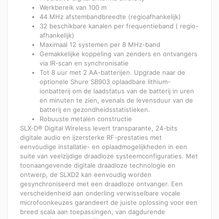
Werkbereik van 100 m
44 MHz afstembandbreedte (regioafhankelijk)
32 beschikbare kanalen per frequentieband ( regio-
afhankelijk)
Maximaal 12 systemen per 8 MHz-band
Gemakkelijke koppeling van zenders en ontvangers
via IR-scan en synchronisatie
Tot 8 uur met 2 AA-batterijen. Upgrade naar de
optionele Shure SB903 oplaadbare lithium-
ionbatterij om de laadstatus van de batterij in uren
en minuten te zien, evenals de levensduur van de
batterij en gezondheidsstatistieken.
Robuuste metalen constructie
SLX-D® Digital Wireless levert transparante, 24-bits
digitale audio en ijzersterke RF-prestaties met
eenvoudige installatie- en oplaadmogelijkheden in een
suite van veelzijdige draadloze systeemconfiguraties. Met
toonaangevende digitale draadloze technologie en
ontwerp, de SLXD2 kan eenvoudig worden
gesynchroniseerd met een draadloze ontvanger. Een
verscheidenheid aan onderling verwisselbare vocale
microfoonkeuzes garandeert de juiste oplossing voor een
breed scala aan toepassingen, van dagdurende