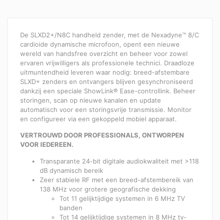
De SLXD2+/N8C handheld zender, met de Nexadyne™ 8/C
cardioide dynamische microfoon, opent een nieuwe
wereld van handsfree overzicht en beheer voor zowel
ervaren vrijwilligers als professionele technici. Draadloze
uitmuntendheid leveren waar nodig: breed-afstembare
SLXD+ zenders en ontvangers blijven gesynchroniseerd
dankzij een speciale ShowLink® Ease-controllink. Beheer
storingen, scan op nieuwe kanalen en update
automatisch voor een storingsvrije transmissie. Monitor
en configureer via een gekoppeld mobiel apparaat.
VERTROUWD DOOR PROFESSIONALS, ONTWORPEN
VOOR IEDEREEN.
Transparante 24-bit digitale audiokwaliteit met >118
dB dynamisch bereik
Zeer stabiele RF met een breed-afstembereik van
138 MHz voor grotere geografische dekking
Tot 11 gelijktijdige systemen in 6 MHz TV
banden
Tot 14 gelijktijdige systemen in 8 MHz tv-