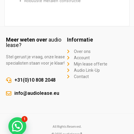
Robuuste metalen constructie
Meer weten over
audio
Informatie
lease?
Over ons
Stel gerust je vraag, onze lease
Account
specialisten staan voor je klaar!
Mijn lease offerte
Audio Link-Up
Contact
+31(0)10 808 2048
info@audiolease.eu
1
All Rights Reserved.
© 2025 audiolease ®.