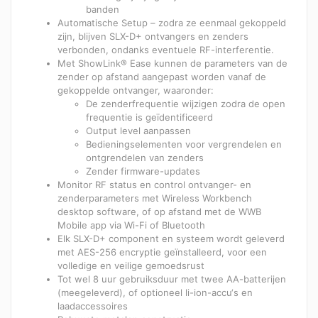
banden
Automatische Setup – zodra ze eenmaal gekoppeld
zijn, blijven SLX-D+ ontvangers en zenders
verbonden, ondanks eventuele RF-interferentie.
Met ShowLink® Ease kunnen de parameters van de
zender op afstand aangepast worden vanaf de
gekoppelde ontvanger, waaronder:
De zenderfrequentie wijzigen zodra de open
frequentie is geïdentificeerd
Output level aanpassen
Bedieningselementen voor vergrendelen en
ontgrendelen van zenders
Zender firmware-updates
Monitor RF status en control ontvanger- en
zenderparameters met Wireless Workbench
desktop software, of op afstand met de WWB
Mobile app via Wi-Fi of Bluetooth
Elk SLX-D+ component en systeem wordt geleverd
met AES-256 encryptie geïnstalleerd, voor een
volledige en veilige gemoedsrust
Tot wel 8 uur gebruiksduur met twee AA-batterijen
(meegeleverd), of optioneel li-ion-accu‘s en
laadaccessoires