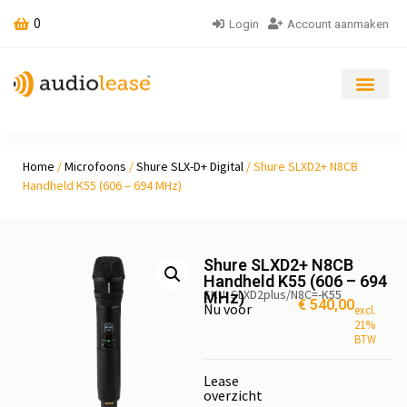
0
Login
Account aanmaken
Home
/
Microfoons
/
Shure SLX-D+ Digital
/ Shure SLXD2+ N8CB
Handheld K55 (606 – 694 MHz)
Shure SLXD2+ N8CB
Handheld K55 (606 – 694
SKU: SLXD2plus/N8C=-K55
MHz)
€
540,00
Nu voor
excl.
21%
BTW
Lease
overzicht