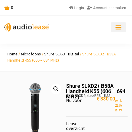
0
Login
Account aanmaken
Home
/
Microfoons
/
Shure SLX-D+ Digital
/ Shure SLXD2+ B58A
Handheld K55 (606 – 694 MHz)
Shure SLXD2+ B58A
Handheld K55 (606 – 694
SKU: SLXD2plus/B58=-K55
MHz)
€
380,00
Nu voor
excl.
21%
BTW
Lease
overzicht