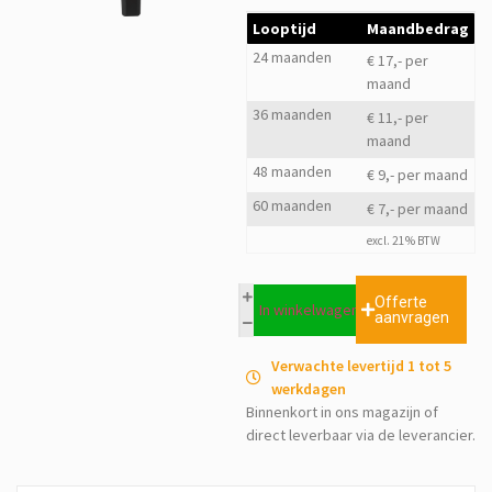
Looptijd
Maandbedrag
24 maanden
€ 17,- per
maand
36 maanden
€ 11,- per
maand
48 maanden
€ 9,- per maand
60 maanden
€ 7,- per maand
excl. 21% BTW
Offerte
In winkelwagen
aanvragen
Verwachte levertijd 1 tot 5
werkdagen
Binnenkort in ons magazijn of
direct leverbaar via de leverancier.