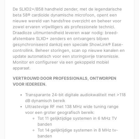
De SLXD2+/B58 handheld zender, met de legendarische
beta 58® cardioide dynamische microfoon, opent een
nieuwe wereld van handsfree overzicht en beheer voor
zowel ervaren vrijwilligers als professionele technici.
Draadloze uitmuntendheid leveren waar nodig: breed-
afstembare SLXD+ zenders en ontvangers blijven
gesynchroniseerd dankzij een speciale ShowLink® Ease-
controllink. Beheer storingen, scan op nieuwe kanalen en
update automatisch voor een storingsvrije transmissie.
Monitor en configureer via een gekoppeld mobiel
apparaat.
VERTROUWD DOOR PROFESSIONALS, ONTWORPEN
VOOR IEDEREEN.
Transparante 24-bit digitale audiokwaliteit met >118
dB dynamisch bereik
Ultrastevige RF met 138 MHz wide tuning range
voor een groter geografisch bereik:
Tot 11 gelijktijdige systemen in 6 MHz TV
banden
Tot 14 gelijktijdige systemen in 8 MHz tv-
banden