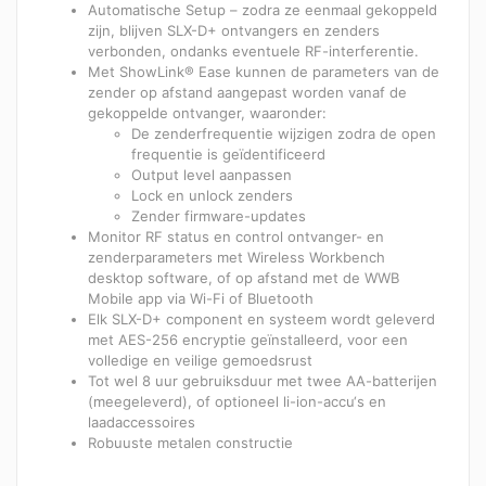
Automatische Setup – zodra ze eenmaal gekoppeld
zijn, blijven SLX-D+ ontvangers en zenders
verbonden, ondanks eventuele RF-interferentie.
Met ShowLink® Ease kunnen de parameters van de
zender op afstand aangepast worden vanaf de
gekoppelde ontvanger, waaronder:
De zenderfrequentie wijzigen zodra de open
frequentie is geïdentificeerd
Output level aanpassen
Lock en unlock zenders
Zender firmware-updates
Monitor RF status en control ontvanger- en
zenderparameters met Wireless Workbench
desktop software, of op afstand met de WWB
Mobile app via Wi-Fi of Bluetooth
Elk SLX-D+ component en systeem wordt geleverd
met AES-256 encryptie geïnstalleerd, voor een
volledige en veilige gemoedsrust
Tot wel 8 uur gebruiksduur met twee AA-batterijen
(meegeleverd), of optioneel li-ion-accu‘s en
laadaccessoires
Robuuste metalen constructie