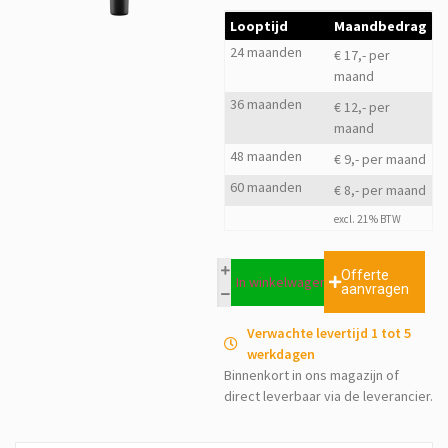
Looptijd
Maandbedrag
24 maanden
€ 17,- per
maand
36 maanden
€ 12,- per
maand
48 maanden
€ 9,- per maand
60 maanden
€ 8,- per maand
excl. 21% BTW
Offerte
In winkelwagen
aanvragen
Verwachte levertijd 1 tot 5
werkdagen
Binnenkort in ons magazijn of
direct leverbaar via de leverancier.