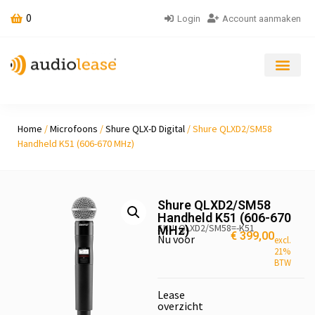
0
Login
Account aanmaken
Home
/
Microfoons
/
Shure QLX-D Digital
/ Shure QLXD2/SM58
Handheld K51 (606-670 MHz)
Shure QLXD2/SM58
Handheld K51 (606-670
SKU: QLXD2/SM58=-K51
MHz)
€
399,00
Nu voor
excl.
21%
BTW
Lease
overzicht