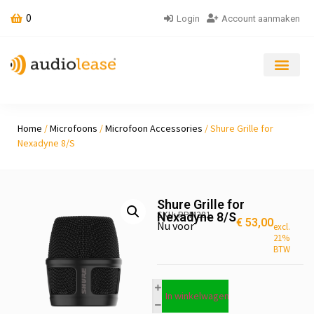
0
Login
Account aanmaken
Home
/
Microfoons
/
Microfoon Accessories
/ Shure Grille for
Nexadyne 8/S
Shure Grille for
SKU: RPM281
Nexadyne 8/S
€
53,00
Nu voor
excl.
21%
BTW
In winkelwagen