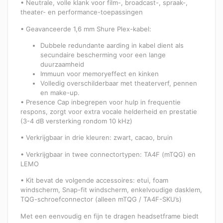
• Neutrale, volle klank voor film-, broadcast-, spraak-,
theater- en performance-toepassingen
• Geavanceerde 1,6 mm Shure Plex-kabel:
Dubbele redundante aarding in kabel dient als
secundaire bescherming voor een lange
duurzaamheid
Immuun voor memoryeffect en kinken
Volledig overschilderbaar met theaterverf, pennen
en make-up.
• Presence Cap inbegrepen voor hulp in frequentie
respons, zorgt voor extra vocale helderheid en prestatie
(3-4 dB versterking rondom 10 kHz)
• Verkrijgbaar in drie kleuren: zwart, cacao, bruin
• Verkrijgbaar in twee connectortypen: TA4F (mTQG) en
LEMO
• Kit bevat de volgende accessoires: etui, foam
windscherm, Snap-fit windscherm, enkelvoudige dasklem,
TQG-schroefconnector (alleen mTQG / TA4F-SKU’s)
Met een eenvoudig en fijn te dragen headsetframe biedt