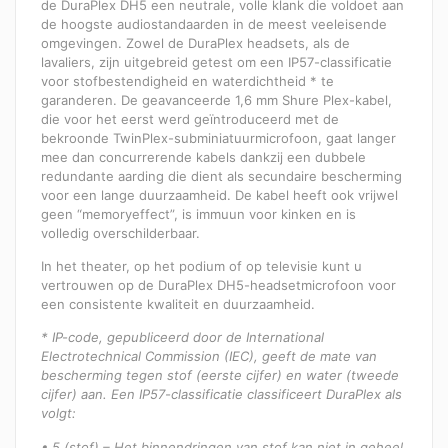
de DuraPlex DH5 een neutrale, volle klank die voldoet aan
de hoogste audiostandaarden in de meest veeleisende
omgevingen. Zowel de DuraPlex headsets, als de
lavaliers, zijn uitgebreid getest om een IP57-classificatie
voor stofbestendigheid en waterdichtheid * te
garanderen. De geavanceerde 1,6 mm Shure Plex-kabel,
die voor het eerst werd geïntroduceerd met de
bekroonde TwinPlex-subminiatuurmicrofoon, gaat langer
mee dan concurrerende kabels dankzij een dubbele
redundante aarding die dient als secundaire bescherming
voor een lange duurzaamheid. De kabel heeft ook vrijwel
geen “memoryeffect”, is immuun voor kinken en is
volledig overschilderbaar.
In het theater, op het podium of op televisie kunt u
vertrouwen op de DuraPlex DH5-headsetmicrofoon voor
een consistente kwaliteit en duurzaamheid.
* IP-code, gepubliceerd door de International
Electrotechnical Commission (IEC), geeft de mate van
bescherming tegen stof (eerste cijfer) en water (tweede
cijfer) aan. Een IP57-classificatie classificeert DuraPlex als
volgt:
• 5 (stof) – Het binnendringen van stof kan niet in geheel