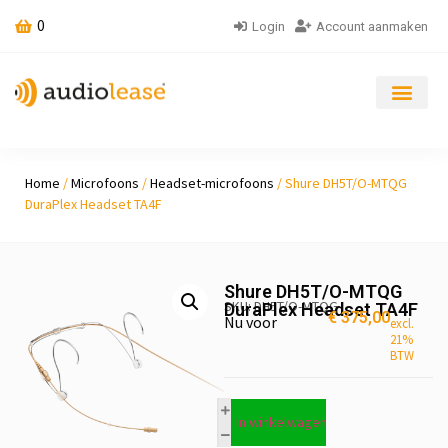
0
Login
Account aanmaken
Home
/
Microfoons
/
Headset-microfoons
/ Shure DH5T/O-MTQG
DuraPlex Headset TA4F
Shure DH5T/O-MTQG
SKU: DH5T/O-MTQG
DuraPlex Headset TA4F
€
375,00
Nu voor
excl.
21%
BTW
In winkelwagen