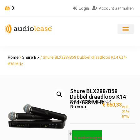
0
Login
Account aanmaken
Home
/
Shure Blx
/ Shure BLX288/B58 Dubbel draadloos K14 614-
638 MHz
Shure BLX288/B58
Dubbel draadloos K14
SKU: BLX288E/B58-K14
614-638 MHz
€
660,33
Nu voor
excl.
21%
BTW
In winkelwagen