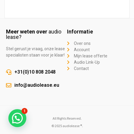
Meer weten over
audio
Informatie
lease?
Over ons
Stel gerust je vraag, onze lease
Account
specialisten staan voor je klaar!
Mijn lease offerte
Audio Link-Up
Contact
+31(0)10 808 2048
info@audiolease.eu
1
All Rights Reserved.
© 2025 audiolease ®.