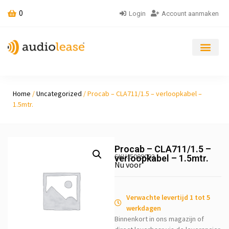
0
Login
Account aanmaken
Home
/
Uncategorized
/ Procab – CLA711/1.5 – verloopkabel –
1.5mtr.
Procab – CLA711/1.5 –
SKU: 5009093
verloopkabel – 1.5mtr.
Nu voor
Verwachte levertijd 1 tot 5
werkdagen
Binnenkort in ons magazijn of