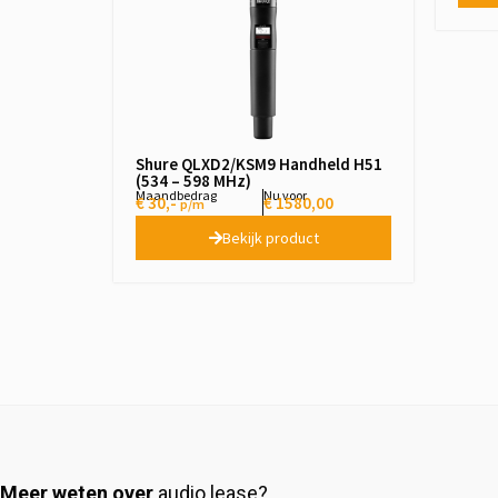
Shure QLXD2/KSM9 Handheld H51
(534 – 598 MHz)
Maandbedrag
Nu voor
€ 30,-
€
1580,00
p/m
Bekijk product
Meer weten over
audio lease?