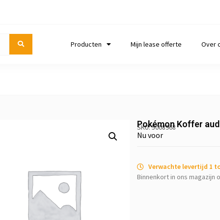
Producten
Mijn lease offerte
Over 
Pokémon Koffer aud
SKU: 5008968
Nu voor
Verwachte levertijd 1 
Binnenkort in ons magazijn o