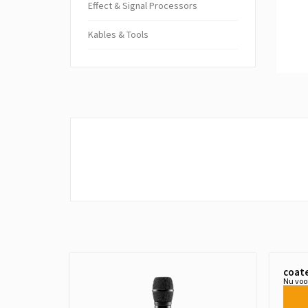
Ef­fect & Sig­nal Pro­cessors
Kables & Tools
coat
Nu voo