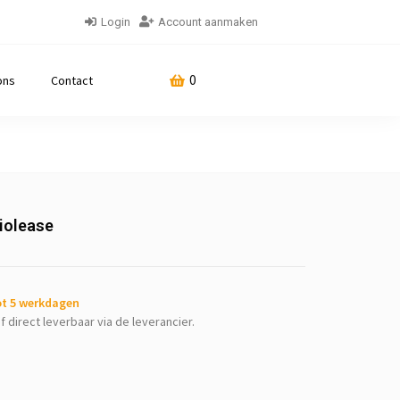
Login
Account aanmaken
0
ons
Contact
iolease
tot 5 werkdagen
f direct leverbaar via de leverancier.