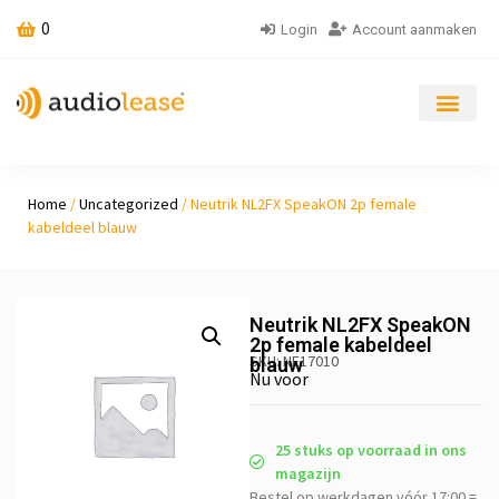
0
Login
Account aanmaken
Home
/
Uncategorized
/ Neutrik NL2FX SpeakON 2p female
kabeldeel blauw
Neutrik NL2FX SpeakON
2p female kabeldeel
SKU: NE17010
blauw
Nu voor
25 stuks op voorraad in ons
magazijn
Bestel op werkdagen vóór 17:00 =