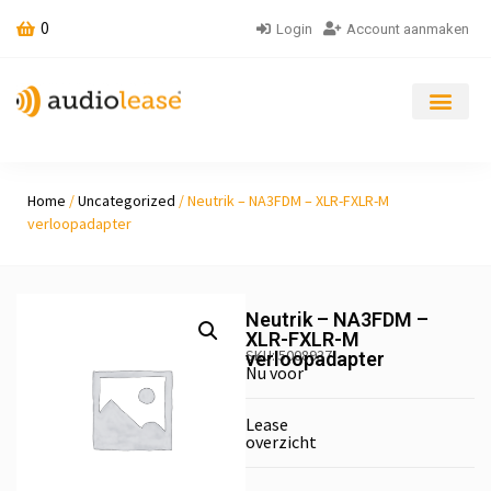
0
Login
Account aanmaken
Home
/
Uncategorized
/ Neutrik – NA3FDM – XLR-FXLR-M
verloopadapter
Neutrik – NA3FDM –
XLR-FXLR-M
SKU: 5008937
verloopadapter
Nu voor
Lease
overzicht