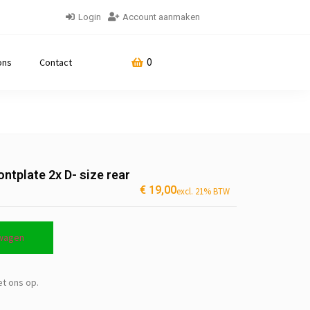
Login
Account aanmaken
0
ons
Contact
ontplate 2x D- size rear
€
19,00
excl. 21% BTW
lwagen
et ons op.