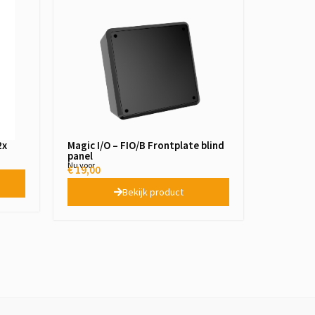
2x
Magic I/O – FIO/B Frontplate blind
panel
Nu voor
€
19,00
Bekijk product