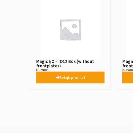
Magic I/O – IO12 Box (without
Magic
frontplates)
front
Nu voor
Nu voo
Bekijk product