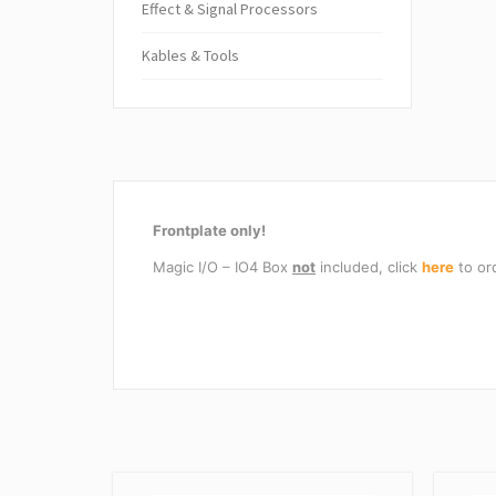
Ef­fect & Sig­nal Pro­cessors
Kables & Tools
Frontplate only!
Magic I/O – IO4 Box
not
included, click
here
to or