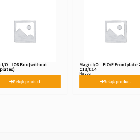
 I/O – IO8 Box (without
Magic I/O – FIO/E Frontplate 
plates)
C13/C14
r
Nu voor
Bekijk product
Bekijk product