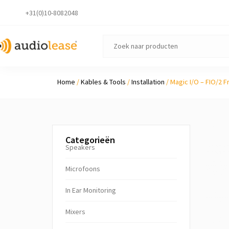
+31(0)10-8082048
Home
/
Kables & Tools
/
Installation
/ Magic I/O – FIO/2 F
Categorieën
Speakers
Microfoons
In Ear Monitoring
Mixers