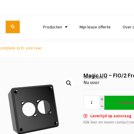
Producten
Mijn lease offerte
Over 
rontplate 2x D- size rear
Magic I/O – FIO/2 Fr
SKU: 5008973
Nu voor
In winke
Levertijd op aanvraag
Klik hier en neem contact m