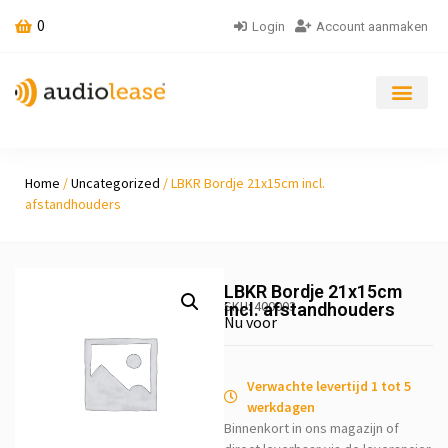
0
Login
Account aanmaken
Home
/
Uncategorized
/ LBKR Bordje 21x15cm incl.
afstandhouders
LBKR Bordje 21x15cm
SKU: 400003
incl. afstandhouders
Nu voor
Verwachte levertijd 1 tot 5
werkdagen
Binnenkort in ons magazijn of