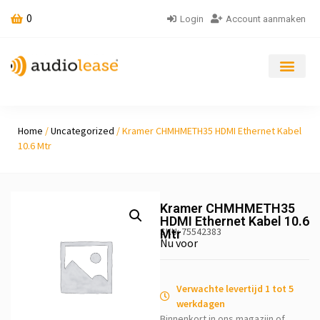
0
Login
Account aanmaken
Home
/
Uncategorized
/ Kramer CHMHMETH35 HDMI Ethernet Kabel
10.6 Mtr
Kramer CHMHMETH35
HDMI Ethernet Kabel 10.6
SKU: 75542383
Mtr
Nu voor
Verwachte levertijd 1 tot 5
werkdagen
Binnenkort in ons magazijn of