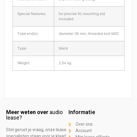
Special features:
for precise fit; mounting aid
included
Tube end(s):
diameter 35 mm, threaded bolt M20
Type:
black
Weight:
2.54 kg
Meer weten over
audio
Informatie
lease?
Over ons
Stel gerust je vraag, onze lease
Account
specialisten staan voor je klaar!