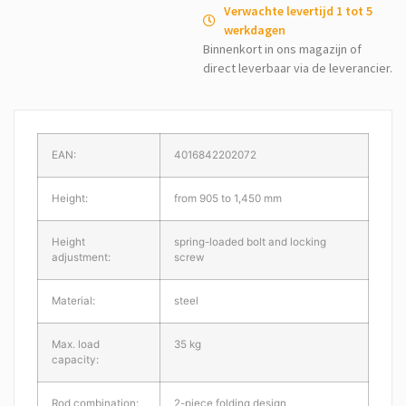
Verwachte levertijd 1 tot 5
werkdagen
Binnenkort in ons magazijn of
direct leverbaar via de leverancier.
EAN:
4016842202072
Height:
from 905 to 1,450 mm
Height
spring-loaded bolt and locking
adjustment:
screw
Material:
steel
Max. load
35 kg
capacity:
Rod combination:
2-piece folding design