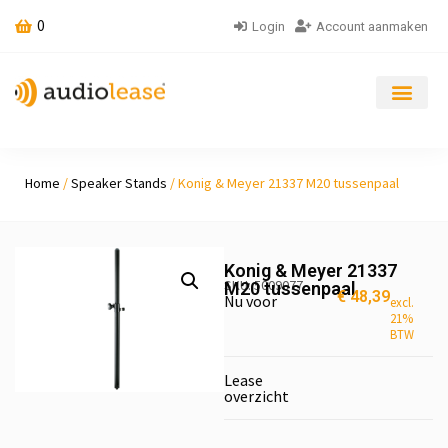
0
Login
Account aanmaken
Home
/
Speaker Stands
/ Konig & Meyer 21337 M20 tussenpaal
Konig & Meyer 21337
SKU: 5009077
M20 tussenpaal
€
48,39
Nu voor
excl.
21%
BTW
Lease
overzicht