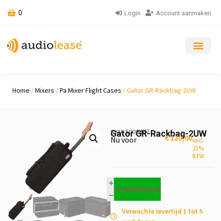
0
Login
Account aanmaken
Home
/
Mixers
/
Pa Mixer Flight Cases
/ Gator GR-Rackbag-2UW
SKU: 5009447
Gator GR-Rackbag-2UW
€
120,00
Nu voor
excl.
21%
BTW
In winkelwagen
Verwachte levertijd 1 tot 5