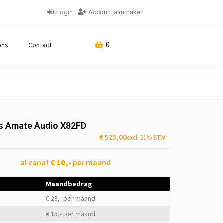
Login
Account aanmaken
0
ons
Contact
its Amate Audio X82FD
€
525,00
excl. 21% BTW
al vanaf
€ 10,-
per maand
Maandbedrag
€ 23,- per maand
€ 15,- per maand