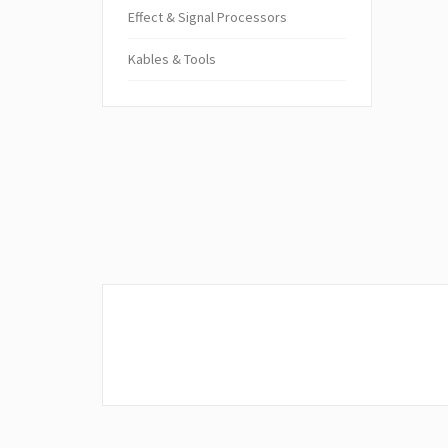
Ef­fect & Sig­nal Pro­cessors
Kables & Tools