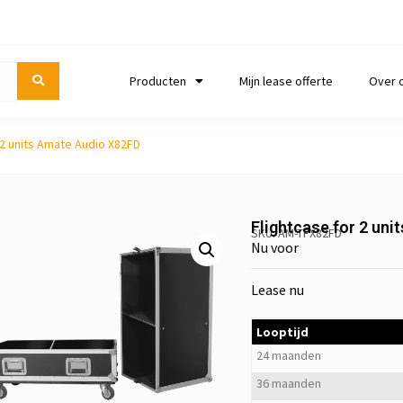
Producten
Mijn lease offerte
Over 
 2 units Amate Audio X82FD
Flightcase for 2 un
SKU: AM-TFX82FD
Nu voor
Lease nu
Looptijd
24 maanden
36 maanden