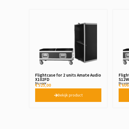
Flightcase for 2 units Amate Audio
Fligh
X102FD
S12W
Nu voor
Nu voo
€
525,00
€
606
Bekijk product