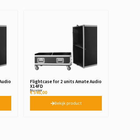
 Audio
Flightcase for 2 units Amate Audio
X14FD
Nu voor
€
546,00
Bekijk product