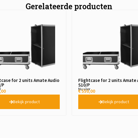
Gerelateerde producten
tcase for 2 units Amate Audio
Flightcase for 2 units Amate
/P
S10/P
r
Nu voor
,00
€
550,00
Bekijk product
Bekijk product