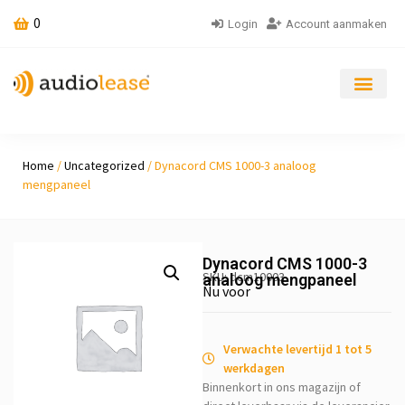
0
Login
Account aanmaken
Home
/
Uncategorized
/ Dynacord CMS 1000-3 analoog
mengpaneel
Dynacord CMS 1000-3
SKU: dcm10003
analoog mengpaneel
Nu voor
Verwachte levertijd 1 tot 5
werkdagen
Binnenkort in ons magazijn of