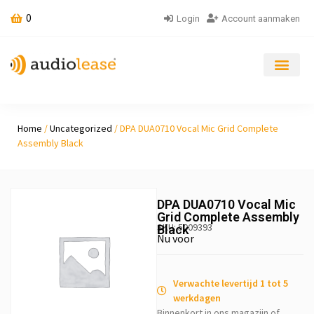
0
Login
Account aanmaken
Home
/
Uncategorized
/ DPA DUA0710 Vocal Mic Grid Complete
Assembly Black
DPA DUA0710 Vocal Mic
Grid Complete Assembly
SKU: 5009393
Black
Nu voor
Verwachte levertijd 1 tot 5
werkdagen
Binnenkort in ons magazijn of