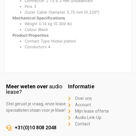
Connector 2 TS 6.3 mm unbalanced
Pins 3
Outer Cable Diameter 5.75 mm (0.226″)
Mechanical Specifications
Weight 0.14 kg (0.309 lb)
Colour Black
Product Properties
Contact Type Nickel plated
Conductors 4
Meer weten over
audio
Informatie
lease?
Over ons
Stel gerust je vraag, onze lease
Account
specialisten staan voor je klaar!
Mijn lease offerte
Audio Link-Up
Contact
+31(0)10 808 2048