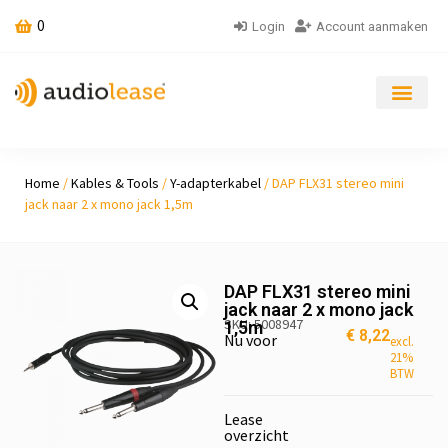
0
Login
Account aanmaken
Home
/
Kables & Tools
/
Y-adapterkabel
/ DAP FLX31 stereo mini
jack naar 2 x mono jack 1,5m
DAP FLX31 stereo mini
jack naar 2 x mono jack
SKU: 5008947
1,5m
€
8,22
Nu voor
excl.
21%
BTW
Lease
overzicht