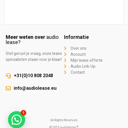
Meer weten over
audio
Informatie
lease?
Over ons
Stel gerust je vraag, onze lease
Account
specialisten staan voor je klaar!
Mijn lease offerte
Audio Link-Up
Contact
+31(0)10 808 2048
info@audiolease.eu
1
All Rights Reserved.
© 2025 audiolease ®.