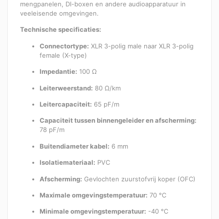
mengpanelen, DI-boxen en andere audioapparatuur in
veeleisende omgevingen.
Technische specificaties:
Connectortype:
XLR 3-polig male naar XLR 3-polig
female (X-type)
Impedantie:
100 Ω
Leiterweerstand:
80 Ω/km
Leitercapaciteit:
65 pF/m
Capaciteit tussen binnengeleider en afscherming:
78 pF/m
Buitendiameter kabel:
6 mm
Isolatiemateriaal:
PVC
Afscherming:
Gevlochten zuurstofvrij koper (OFC)
Maximale omgevingstemperatuur:
70 °C
Minimale omgevingstemperatuur:
-40 °C