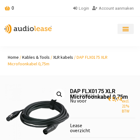
0
Login
Account aanmaken
Home
/
Kables & Tools
/
XLR kabels
/ DAP FLX0175 XLR
Microfoonkabel 0,75m
DAP FLX0175 XLR
SKU: 5009318
Microfoonkabel 0,75m
€
5,74
Nu voor
excl.
21%
BTW
Lease
overzicht