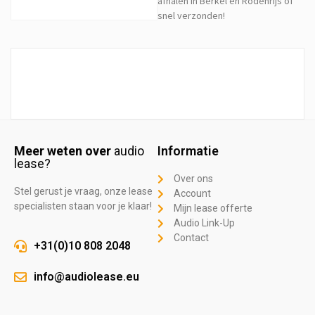
afhalen in Berkel en Rodenrijs of
snel verzonden!
Meer weten over
audio
Informatie
lease?
Over ons
Stel gerust je vraag, onze lease
Account
specialisten staan voor je klaar!
Mijn lease offerte
Audio Link-Up
Contact
+31(0)10 808 2048
info@audiolease.eu