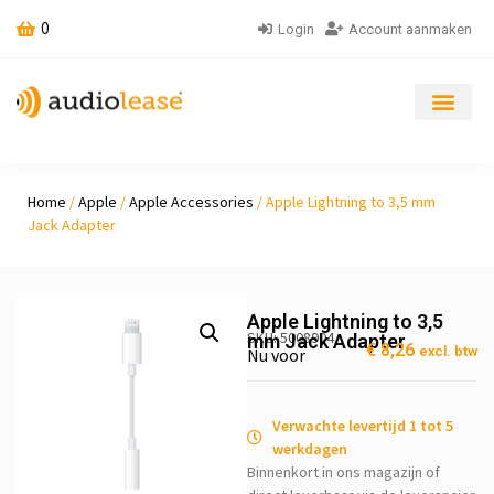
0
Login
Account aanmaken
Home
/
Apple
/
Apple Accessories
/ Apple Lightning to 3,5 mm
Jack Adapter
Apple Lightning to 3,5
SKU: 5008904
mm Jack Adapter
€
8,26
excl. btw
Nu voor
Verwachte levertijd 1 tot 5
werkdagen
Binnenkort in ons magazijn of