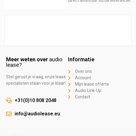
direct leverbaar via de leverancier.
Meer weten over
audio
Informatie
lease?
Over ons
Stel gerust je vraag, onze lease
Account
specialisten staan voor je klaar!
Mijn lease offerte
Audio Link-Up
Contact
+31(0)10 808 2048
info@audiolease.eu