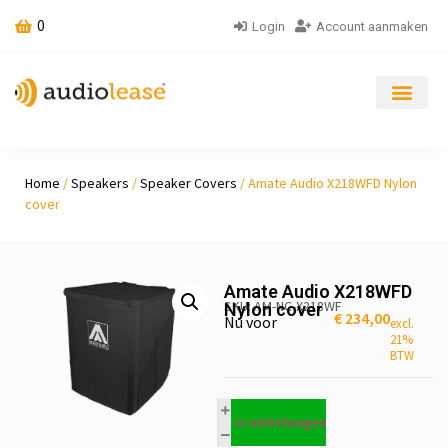
0
Login
Account aanmaken
Home
/
Speakers
/
Speaker Covers
/ Amate Audio X218WFD Nylon
cover
Amate Audio X218WFD
SKU: AM-NC-X218WF
Nylon cover
€
234,00
Nu voor
excl.
21%
BTW
In winkelwagen