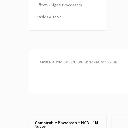
Ef­fect & Sig­nal Pro­cessors
Kables & Tools
Amate Audio SP-S26 Wall-bracket for S26/P
Combicable Powercon + NC3 – 1M
Nu voor