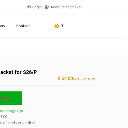
Login
Account aanmaken
0
ons
Contact
acket for S26/P
€
64,00
excl. 21% BTW
lwagen
 ons magazijn
7:00 =
js of snel verzonden!