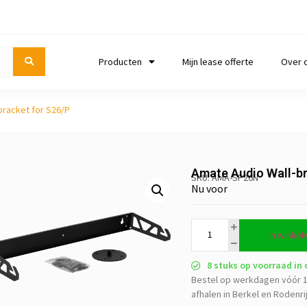
Producten
Mijn lease offerte
Over 
bracket for S26/P
Amate Audio Wall-br
SKU: AMA-SP26N
Nu voor
In winke
8 stuks op voorraad in
Bestel op werkdagen vóór 1
afhalen in Berkel en Rodenri