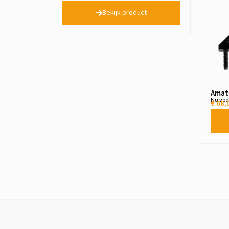
Bekijk product
Amate
Nu voo
€
68,