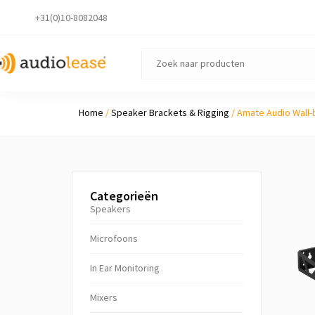
+31(0)10-8082048
Home
/
Speaker Brackets & Rigging
/ Amate Audio Wall-
Categorieën
Speakers
Microfoons
In Ear Monitoring
Mixers