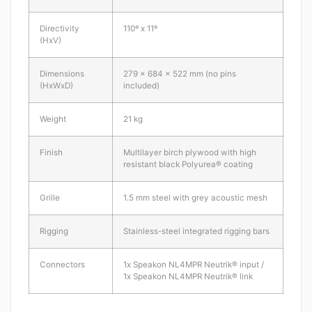
Directivity
110º x 11º
(HxV)
Dimensions
279 x 684 x 522 mm (no pins
(HxWxD)
included)
Weight
21 kg
Finish
Multilayer birch plywood with high
resistant black Polyurea® coating
Grille
1.5 mm steel with grey acoustic mesh
Rigging
Stainless-steel integrated rigging bars
Connectors
1x Speakon NL4MPR Neutrik® input /
1x Speakon NL4MPR Neutrik® link