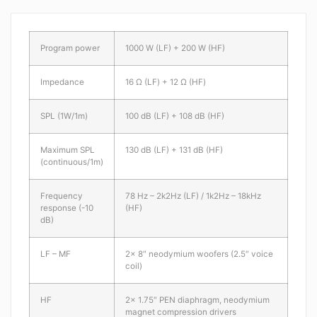
Program power
1000 W (LF) + 200 W (HF)
Impedance
16 Ω (LF) + 12 Ω (HF)
SPL (1W/1m)
100 dB (LF) + 108 dB (HF)
Maximum SPL
130 dB (LF) + 131 dB (HF)
(continuous/1m)
Frequency
78 Hz – 2k2Hz (LF) / 1k2Hz – 18kHz
response (-10
(HF)
dB)
LF – MF
2x 8″ neodymium woofers (2.5″ voice
coil)
HF
2x 1.75″ PEN diaphragm, neodymium
magnet compression drivers