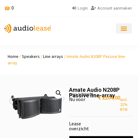
0
Login
Account aanmaken
Home
/
Speakers
/
Line arrays
/ Amate Audio N208P Passive line-
array
Amate Audio N208P
SKU: 5008906
Passive line-array
€
2204,00
Nu voor
excl.
21%
BTW
Lease
overzicht