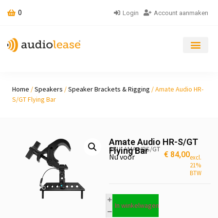
0
Login
Account aanmaken
Home
/
Speakers
/
Speaker Brackets & Rigging
/ Amate Audio HR-
S/GT Flying Bar
Amate Audio HR-S/GT
SKU: AMA-HRS/GT
Flying Bar
€
84,00
Nu voor
excl.
21%
BTW
In winkelwagen