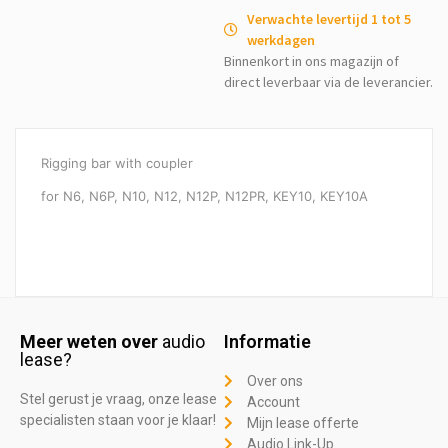
Verwachte levertijd 1 tot 5
werkdagen
Binnenkort in ons magazijn of
direct leverbaar via de leverancier.
Rigging bar with coupler
for N6, N6P, N10, N12, N12P, N12PR, KEY10, KEY10A
Meer weten over
audio
Informatie
lease?
Over ons
Stel gerust je vraag, onze lease
Account
specialisten staan voor je klaar!
Mijn lease offerte
Audio Link-Up