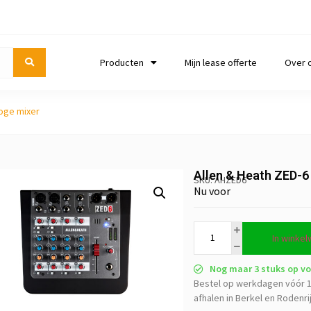
Producten
Mijn lease offerte
Over 
loge mixer
Allen & Heath ZED-6
SKU: AHZED6
Nu voor
In winke
Nog maar 3 stuks op vo
Bestel op werkdagen vóór 1
afhalen in Berkel en Rodenri