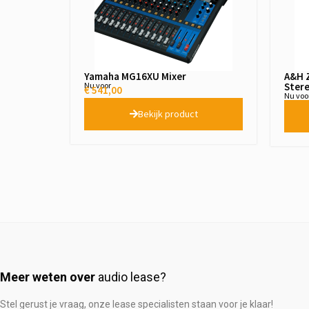
Yamaha MG16XU Mixer
A&H Z
Nu voor
Stere
€
541,00
Nu voo
Bekijk product
Meer weten over
audio lease?
Stel gerust je vraag, onze lease specialisten staan voor je klaar!