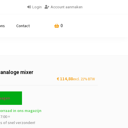
Login
Account aanmaken
0
ons
Contact
 analoge mixer
€
114,88
excl. 21% BTW
lwagen
orraad in ons magazijn
7:00 =
js of snel verzonden!