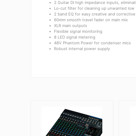
2 Guitar DI high impedance inputs, elimina
Lo-cut filter for cleaning up unwanted low
2 band EQ for easy creative and corrective
60mm smooth travel fader on main mix
XLR main outputs
Flexible signal monitoring
8 LED signal metering
48V Phantom Power for condenser mics
Robust internal power supply