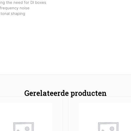
ting the need for DI boxes
 frequency noise
 tonal shaping
Gerelateerde producten