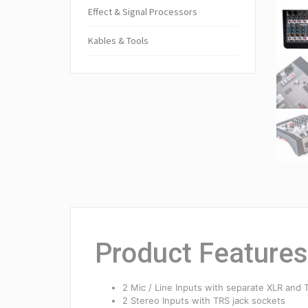
Ef­fect & Sig­nal Pro­cessors
Kables & Tools
Product Features
2 Mic / Line Inputs with separate XLR and 
2 Stereo Inputs with TRS jack sockets