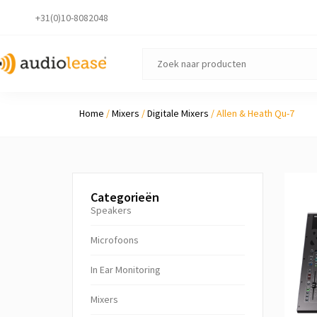
+31(0)10-8082048
Home
/
Mixers
/
Digitale Mixers
/ Allen & Heath Qu-7
Categorieën
Speakers
Microfoons
In Ear Monitoring
Mixers