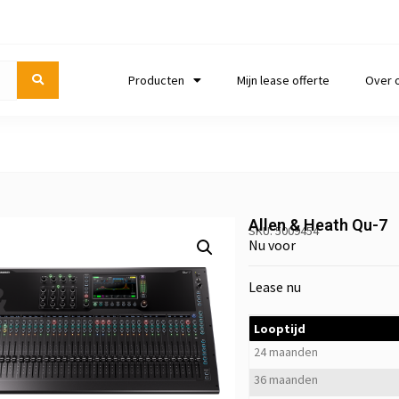
Producten
Mijn lease offerte
Over 
Allen & Heath Qu-7
SKU: 5009454
Nu voor
Lease nu
Looptijd
24 maanden
36 maanden