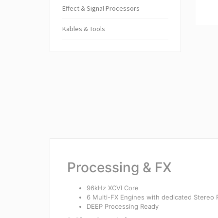
Ef­fect & Sig­nal Pro­cessors
Kables & Tools
Processing & FX
96kHz XCVI Core
6 Multi-FX Engines with dedicated Stereo 
DEEP Processing Ready