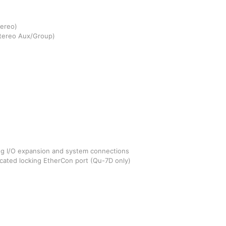
tereo)
Stereo Aux/Group)
ing I/O expansion and system connections
cated locking EtherCon port (Qu-7D only)