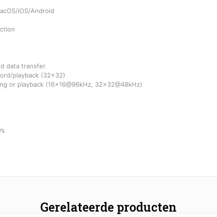
MacOS/iOS/Android
ction
d data transfer
cord/playback (32×32)
rding or playback (16×16@96kHz, 32×32@48kHz)
’s
Gerelateerde producten