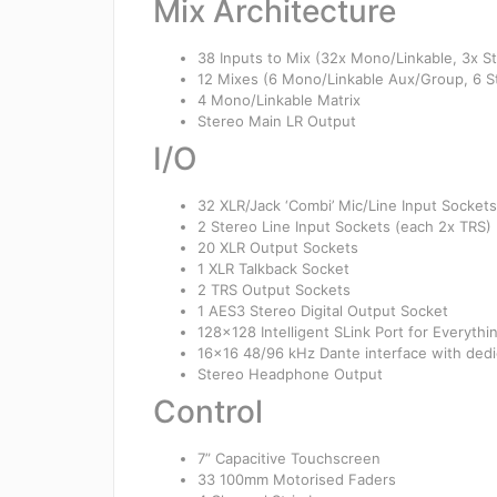
Mix Architecture
38 Inputs to Mix (32x Mono/Linkable, 3x S
12 Mixes (6 Mono/Linkable Aux/Group, 6 
4 Mono/Linkable Matrix
Stereo Main LR Output
I/O
32 XLR/Jack ‘Combi’ Mic/Line Input Sockets
2 Stereo Line Input Sockets (each 2x TRS)
20 XLR Output Sockets
1 XLR Talkback Socket
2 TRS Output Sockets
1 AES3 Stereo Digital Output Socket
128×128 Intelligent SLink Port for Everyth
16×16 48/96 kHz Dante interface with dedi
Stereo Headphone Output
Control
7” Capacitive Touchscreen
33 100mm Motorised Faders