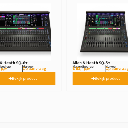
 & Heath SQ-6+
Allen & Heath SQ-5+
bedrag
Nu voor
Maandbedrag
Nu voor
-
Op aanvraag
€ 63,-
Op aanvraa
p/m
p/m
Bekijk product
Bekijk product