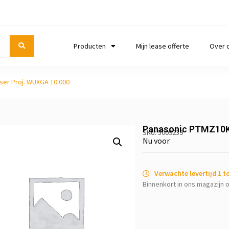
Producten
Mijn lease offerte
Over 
er Proj. WUXGA 10.000
Panasonic PTMZ10K
SKU: 5009239
Nu voor
Verwachte levertijd 1 
Binnenkort in ons magazijn o