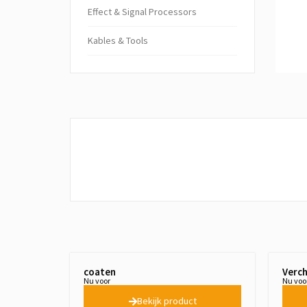
Ef­fect & Sig­nal Pro­cessors
Kables & Tools
coaten
Verc
Nu voor
Nu voo
Bekijk product