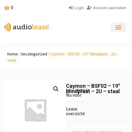
0
Login
Account aanmaken
Home
/
Uncategorized
/ Caymon – BSF02 – 19″ blindplaat – 2U –
staal
Caymon – BSF02 – 19″
SKU: 5009098
blindplaat – 2U – staal
Nu voor
Lease
overzicht