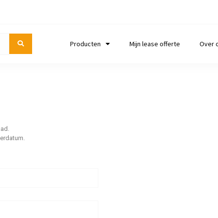
Producten
Mijn lease offerte
Over 
aad.
verdatum.